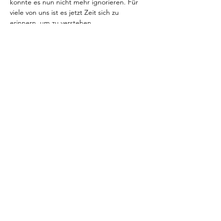
konnte es nun nicht mehr ignorieren. Für 
viele von uns ist es jetzt Zeit sich zu 
erinnern, um zu verstehen...
Wer bin ich? 
Warum bin ich hier? 
Was ist meine Aufgabe? 
Warum diese Themen?
Mehr anzeigen
Diese Veranstaltung teilen
Impressum
|
DGSVO
| Kontakt
AGB
Widerufsrecht
Vertrag widerrufen