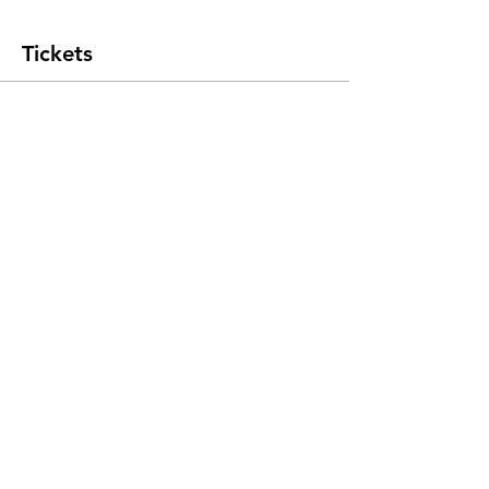
Tickets
Tickettyp
Yoga Nidra & Sound
Mehr Infos
Preis
11,00 €
Anzahl
Gesamt
0,00 €
Zur Kasse