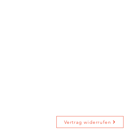
Impressum
|
DGSVO
| Kontakt
AGB
Widerufsrecht
Vertrag widerrufen