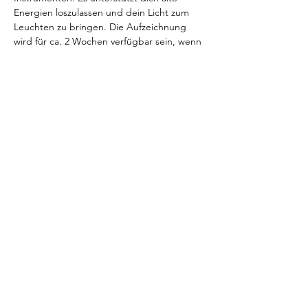
Energien loszulassen und dein Licht zum 
Leuchten zu bringen. Die Aufzeichnung 
wird für ca. 2 Wochen verfügbar sein, wenn 
Du zum Termin nicht kannst. 
Was erwartet dich:
tiefe Entspannung und Stressabbau
innere Stärkung
Show More
Share this event
Impressum
|
DGSVO
| Contact
AGB
Widerrufsrecht