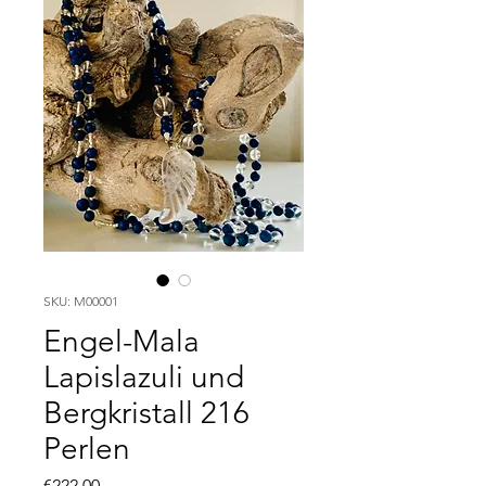
SKU: M00001
Engel-Mala
Lapislazuli und
Bergkristall 216
Perlen
Price
€222.00